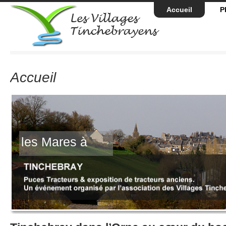
Accueil
P
Accueil
Nous comptons sur votr
les Mares à
9° éditi