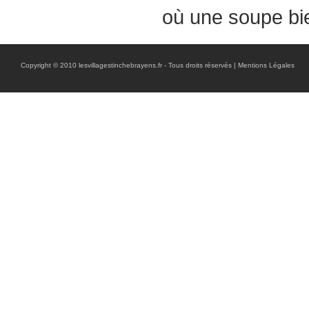
où une soupe bie
Copyright © 2010 lesvillagestinchebrayens.fr - Tous droits réservés |
Mentions Légales